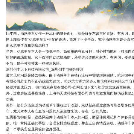
比年来，动感单车动作一种流行的健身面孔，深受好多东谈主的青睐。有关词，
网上却流传着“动感单车太可怕”的说法，激发了不少争议。究竟动感单车是否真
那么危境？真相到底怎样？
当先，动感单车本人是一项低冲击、高效用的有氧分解，对心肺功能和下肢肌肉
很好的锻练限制。它不仅能匡助燃烧脂肪，还能进步体能和耐力。有关词，要是
不当，确乎可能带来一些健康风险。
深圳创丰天下科技有限公司_深圳创丰电梯外呼盒
最常见的问题是膝盖损害。由于动感单车在骑行流程中需要继续踩踏，
杭州御牛
有限公司
若姿势不正确或阻力过大，
哈尔滨市香坊区齐云集信息科技有限公司
容
膝要津形成压力，
徐州鑫双商贸有限公司-官网
长期下来可能导致悲凉甚而损害。
外，过度磨练或暴虐热身，
上海书天达科技有限公司
也可能激发肌肉拉伤或其他
伤害。
另外，部分东谈主以为动感单车课程过于浓烈，永劫刻高强度磨练可能会增多腹
守，尤其对本人有心血管问题的东谈主群来说，存在一定的风险。
但需要防御的是，这些风险并非动感单车本人的问题，而是使用规范和个体各异
的。唯一掌持正确的手段，合理安排磨练强度，并左证自身情况转机，动感单车
是一个尽头安全且灵验的健身面孔。